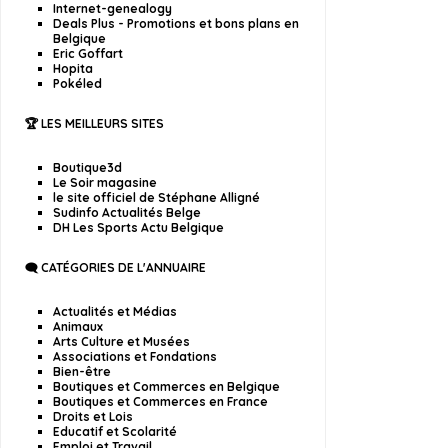
Internet-genealogy
Deals Plus - Promotions et bons plans en
Belgique
Eric Goffart
Hopita
Pokéled
🏆 LES MEILLEURS SITES
Boutique3d
Le Soir magasine
le site officiel de Stéphane Alligné
Sudinfo Actualités Belge
DH Les Sports Actu Belgique
🗨️ CATÉGORIES DE L'ANNUAIRE
Actualités et Médias
Animaux
Arts Culture et Musées
Associations et Fondations
Bien-être
Boutiques et Commerces en Belgique
Boutiques et Commerces en France
Droits et Lois
Educatif et Scolarité
Emploi et Travail