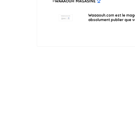
WAAAOUH MAGASINE
🏆
Waaaouh.com est le magaz
absolument publier que vo