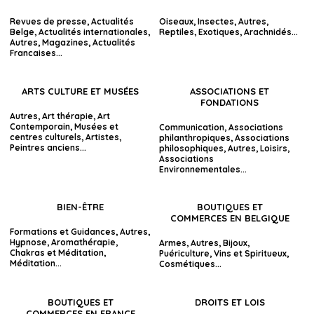
Revues de presse
,
Actualités
Oiseaux
,
Insectes
,
Autres
,
Belge
,
Actualités internationales
,
Reptiles
,
Exotiques
,
Arachnidés
...
Autres
,
Magazines
,
Actualités
Francaises
...
ARTS CULTURE ET MUSÉES
ASSOCIATIONS ET
FONDATIONS
Autres
,
Art thérapie
,
Art
Contemporain
,
Musées et
Communication
,
Associations
centres culturels
,
Artistes
,
philanthropiques
,
Associations
Peintres anciens
...
philosophiques
,
Autres
,
Loisirs
,
Associations
Environnementales
...
BIEN-ÊTRE
BOUTIQUES ET
COMMERCES EN BELGIQUE
Formations et Guidances
,
Autres
,
Hypnose
,
Aromathérapie
,
Armes
,
Autres
,
Bijoux
,
Chakras et Méditation
,
Puériculture
,
Vins et Spiritueux
,
Méditation
...
Cosmétiques
...
BOUTIQUES ET
DROITS ET LOIS
COMMERCES EN FRANCE