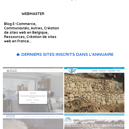
WEBMASTER
Blog E-Commerce
,
Communautés
,
Autres
,
Création
de sites web en Belgique
,
Ressources
,
Création de sites
web en France
...
🔥 DERNIERS SITES INSCRITS DANS L'ANNUAIRE