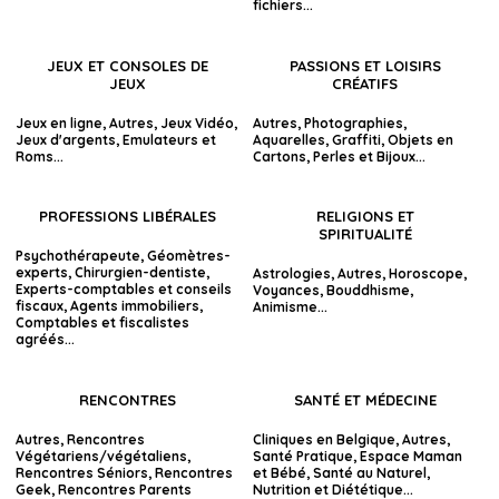
fichiers
...
JEUX ET CONSOLES DE
PASSIONS ET LOISIRS
JEUX
CRÉATIFS
Jeux en ligne
,
Autres
,
Jeux Vidéo
,
Autres
,
Photographies
,
Jeux d'argents
,
Emulateurs et
Aquarelles
,
Graffiti
,
Objets en
Roms
...
Cartons
,
Perles et Bijoux
...
PROFESSIONS LIBÉRALES
RELIGIONS ET
SPIRITUALITÉ
Psychothérapeute
,
Géomètres-
experts
,
Chirurgien-dentiste
,
Astrologies
,
Autres
,
Horoscope
,
Experts-comptables et conseils
Voyances
,
Bouddhisme
,
fiscaux
,
Agents immobiliers
,
Animisme
...
Comptables et fiscalistes
agréés
...
RENCONTRES
SANTÉ ET MÉDECINE
Autres
,
Rencontres
Cliniques en Belgique
,
Autres
,
Végétariens/végétaliens
,
Santé Pratique
,
Espace Maman
Rencontres Séniors
,
Rencontres
et Bébé
,
Santé au Naturel
,
Geek
,
Rencontres Parents
Nutrition et Diététique
...