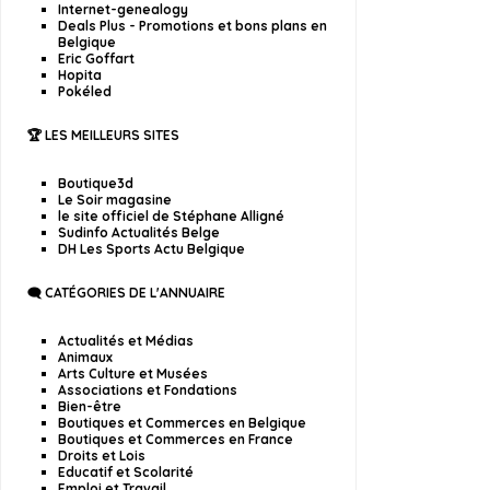
Internet-genealogy
Deals Plus - Promotions et bons plans en
Belgique
Eric Goffart
Hopita
Pokéled
🏆 LES MEILLEURS SITES
Boutique3d
Le Soir magasine
le site officiel de Stéphane Alligné
Sudinfo Actualités Belge
DH Les Sports Actu Belgique
🗨️ CATÉGORIES DE L'ANNUAIRE
Actualités et Médias
Animaux
Arts Culture et Musées
Associations et Fondations
Bien-être
Boutiques et Commerces en Belgique
Boutiques et Commerces en France
Droits et Lois
Educatif et Scolarité
Emploi et Travail