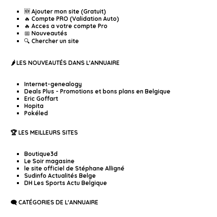
🆕 Ajouter mon site (Gratuit)
🔥 Compte PRO (Validation Auto)
🔥 Acces a votre compte Pro
📅 Nouveautés
🔍 Chercher un site
🌶️ LES NOUVEAUTÉS DANS L'ANNUAIRE
Internet-genealogy
Deals Plus - Promotions et bons plans en Belgique
Eric Goffart
Hopita
Pokéled
🏆 LES MEILLEURS SITES
Boutique3d
Le Soir magasine
le site officiel de Stéphane Alligné
Sudinfo Actualités Belge
DH Les Sports Actu Belgique
🗨️ CATÉGORIES DE L'ANNUAIRE