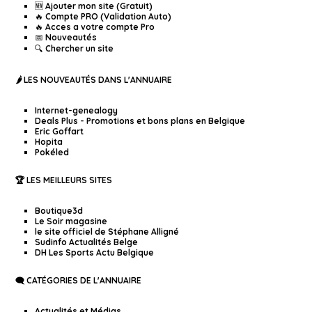
🆕 Ajouter mon site (Gratuit)
🔥 Compte PRO (Validation Auto)
🔥 Acces a votre compte Pro
📅 Nouveautés
🔍 Chercher un site
🌶️ LES NOUVEAUTÉS DANS L'ANNUAIRE
Internet-genealogy
Deals Plus - Promotions et bons plans en Belgique
Eric Goffart
Hopita
Pokéled
🏆 LES MEILLEURS SITES
Boutique3d
Le Soir magasine
le site officiel de Stéphane Alligné
Sudinfo Actualités Belge
DH Les Sports Actu Belgique
🗨️ CATÉGORIES DE L'ANNUAIRE
Actualités et Médias