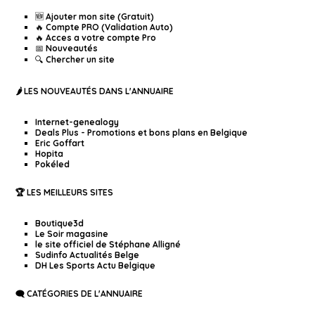
🆕 Ajouter mon site (Gratuit)
🔥 Compte PRO (Validation Auto)
🔥 Acces a votre compte Pro
📅 Nouveautés
🔍 Chercher un site
🌶️ LES NOUVEAUTÉS DANS L'ANNUAIRE
Internet-genealogy
Deals Plus - Promotions et bons plans en Belgique
Eric Goffart
Hopita
Pokéled
🏆 LES MEILLEURS SITES
Boutique3d
Le Soir magasine
le site officiel de Stéphane Alligné
Sudinfo Actualités Belge
DH Les Sports Actu Belgique
🗨️ CATÉGORIES DE L'ANNUAIRE