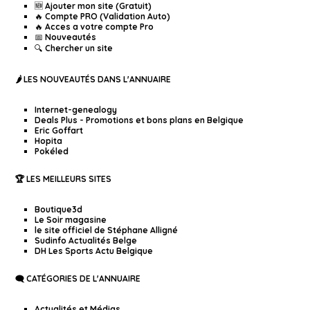
🆕 Ajouter mon site (Gratuit)
🔥 Compte PRO (Validation Auto)
🔥 Acces a votre compte Pro
📅 Nouveautés
🔍 Chercher un site
🌶️ LES NOUVEAUTÉS DANS L'ANNUAIRE
Internet-genealogy
Deals Plus - Promotions et bons plans en Belgique
Eric Goffart
Hopita
Pokéled
🏆 LES MEILLEURS SITES
Boutique3d
Le Soir magasine
le site officiel de Stéphane Alligné
Sudinfo Actualités Belge
DH Les Sports Actu Belgique
🗨️ CATÉGORIES DE L'ANNUAIRE
Actualités et Médias