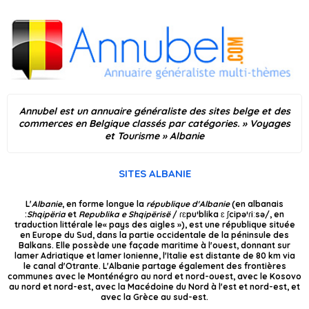
Annubel est un annuaire généraliste des sites belge et des
commerces en Belgique classés par catégories.
»
Voyages
et Tourisme
» Albanie
SITES ALBANIE
L'
Albanie
, en forme longue la
république d'Albanie
(en albanais
:
Shqipëria
et
Republika e Shqipërisë
/ ɾɛpuˈblika ɛ ʃcipəˈɾiːsə/, en
traduction littérale le« pays des aigles »), est une république située
en Europe du Sud, dans la partie occidentale de la péninsule des
Balkans. Elle possède une façade maritime à l'ouest, donnant sur
lamer Adriatique et lamer Ionienne, l'Italie est distante de 80 km via
le canal d'Otrante. L'Albanie partage également des frontières
communes avec le Monténégro au nord et nord-ouest, avec le Kosovo
au nord et nord-est, avec la Macédoine du Nord à l'est et nord-est, et
avec la Grèce au sud-est.